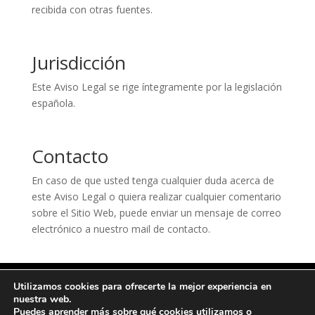
recibida con otras fuentes.
Jurisdicción
Este Aviso Legal se rige íntegramente por la legislación
española.
Contacto
En caso de que usted tenga cualquier duda acerca de
este Aviso Legal o quiera realizar cualquier comentario
sobre el Sitio Web, puede enviar un mensaje de correo
electrónico a nuestro mail de contacto.
Inicio
Aviso Legal
Política de Privacidad
Utilizamos cookies para ofrecerte la mejor experiencia en
Política de Cookies
Contacto
nuestra web.
Puedes aprender más sobre qué cookies utilizamos o