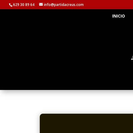
629 30 89 64
info@partidacreus.com
INICIO