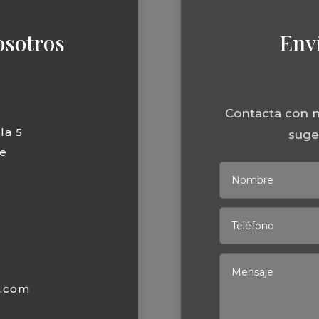
osotros
Env
Contacta con n
la 5
suger
e
s.com