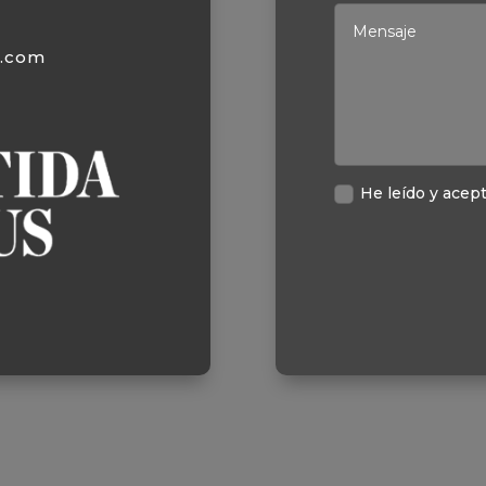
s.com
He leído y acept