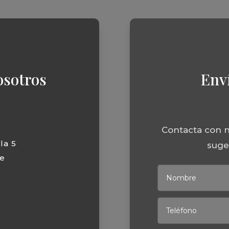
osotros
Env
Contacta con n
la 5
suger
e