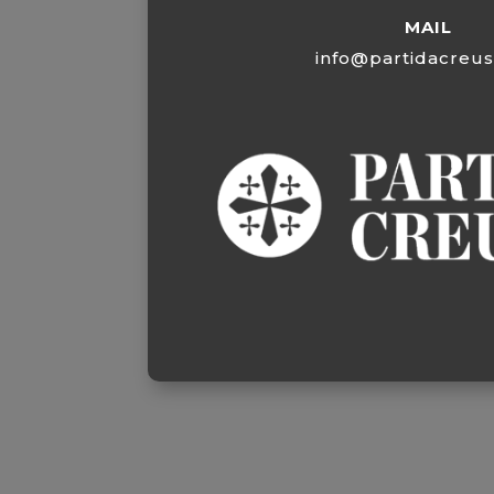
MAIL
info@partidacreu