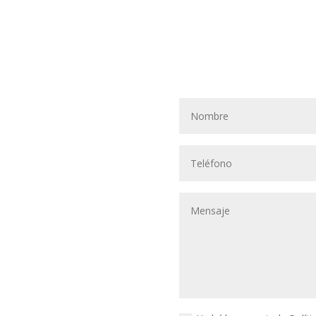
sotros
En
Contacta con nosotros pa
com