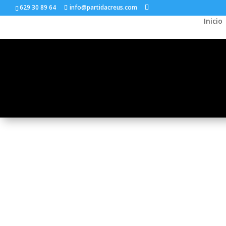
629 30 89 64
info@partidacreus.com
Inicio
VINO TINTO
SM Sumoll