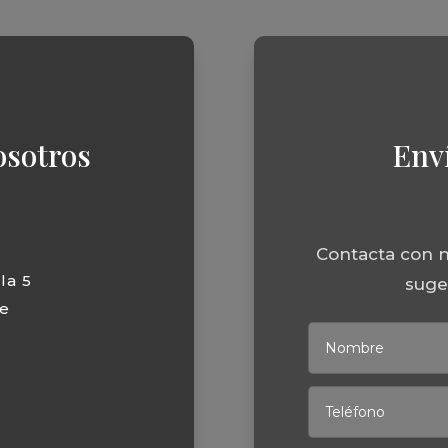
osotros
Env
Contacta con n
la 5
suger
e