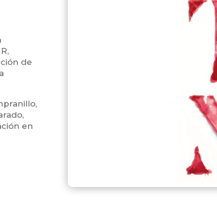
n
NR,
ción de
a
pranillo,
arado,
ación en