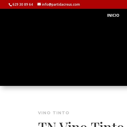
629 30 89 64
info@partidacreus.com
INICIO
VINO TINTO