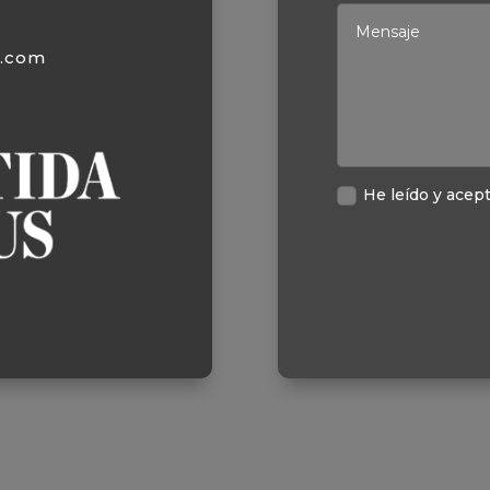
s.com
He leído y acept