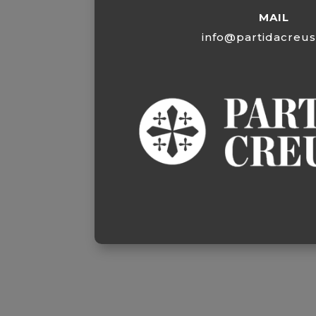
MAIL
info@partidacreu