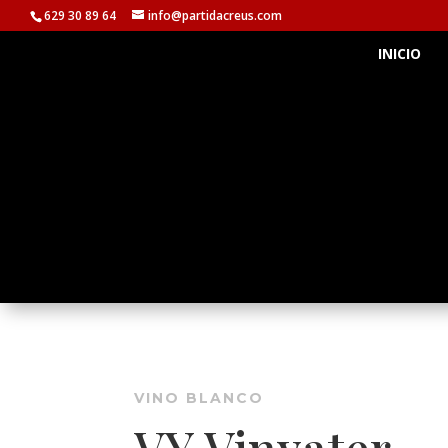
629 30 89 64
info@partidacreus.com
INICIO
VINO BLANCO