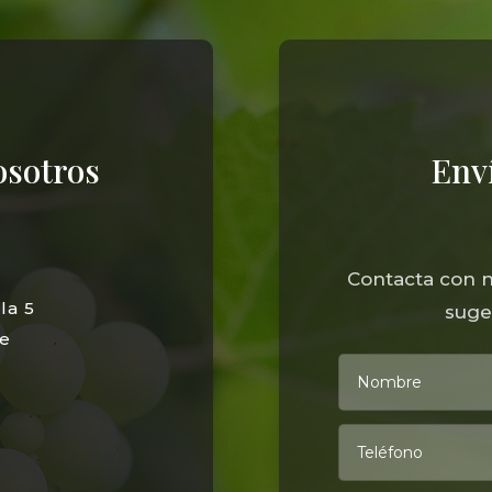
osotros
Env
Contacta con n
la 5
suger
e